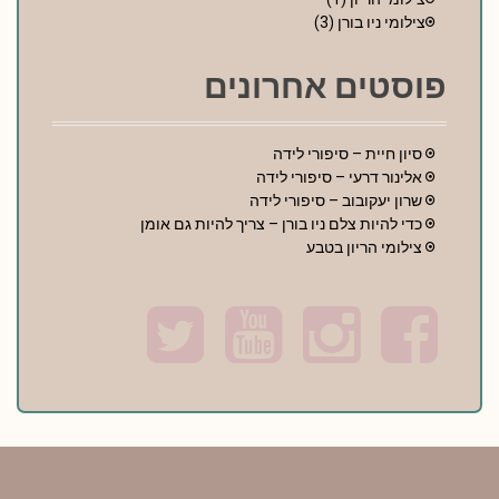
צילומי ניו בורן
(3)
פוסטים אחרונים
סיון חיית – סיפורי לידה
אלינור דרעי – סיפורי לידה
שרון יעקובוב – סיפורי לידה
כדי להיות צלם ניו בורן – צריך להיות גם אומן
צילומי הריון בטבע
T
Y
I
F
w
o
n
a
i
u
s
c
t
t
t
e
t
u
a
b
e
b
g
o
r
e
r
o
a
k
m