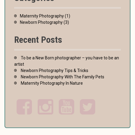
Maternity Photography
(1)
Newborn Photography
(3)
Recent Posts
To be a New Born photographer – you have to be an
artist
Newborn Photography Tips & Tricks
Newborn Photography With The Family Pets
Maternity Photography In Nature
F
I
Y
T
a
n
o
w
c
s
u
i
e
t
t
t
b
a
u
t
o
g
b
e