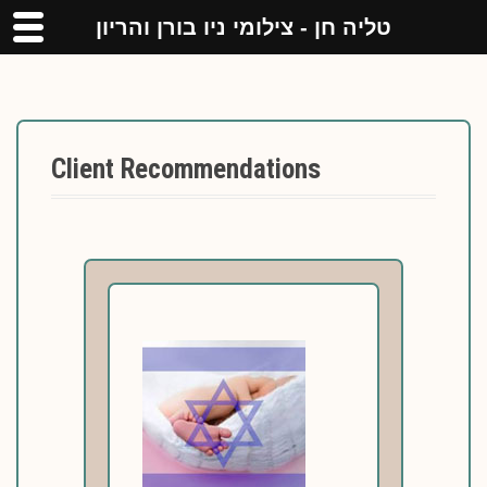
טליה חן - צילומי ניו בורן והריון
S
k
Client Recommendations
i
p
t
o
c
o
n
t
e
n
t