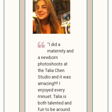
I did a
maternity and
a newborn
photoshoots at
the Talia Chen
Studio and it was
amazing!!!! I
enjoyed every
minuet. Talia is
both talented and
fun to be around.