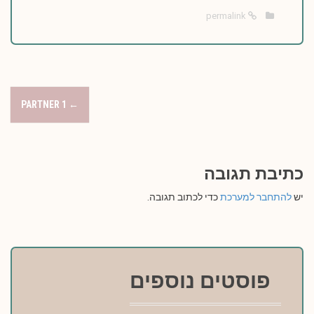
permalink
P
PARTNER 1
←
o
s
כתיבת תגובה
t
יש
להתחבר למערכת
כדי לכתוב תגובה.
n
a
v
פוסטים נוספים
i