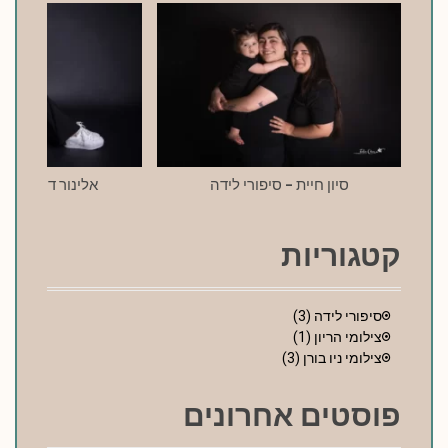
g
a
t
i
o
סיון חיית – סיפורי לידה
אלינור דרעי – סי
n
קטגוריות
סיפורי לידה
(3)
צילומי הריון
(1)
צילומי ניו בורן
(3)
פוסטים אחרונים