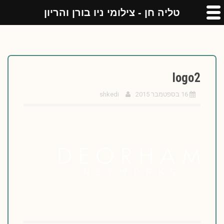
טליה חן - צילומי ניו בורן והריון
logo2
16 בספטמבר 2015
shkedi