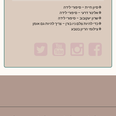
סיון חיית – סיפורי לידה
אלינור דרעי – סיפורי לידה
שרון יעקובוב – סיפורי לידה
כדי להיות צלם ניו בורן – צריך להיות גם אומן
צילומי הריון בטבע
T
Y
I
F
w
o
n
a
i
u
s
c
t
t
t
e
t
u
a
b
e
b
g
o
r
e
r
o
a
k
m