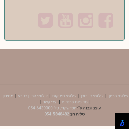
T
Y
I
F
w
o
n
a
i
u
s
c
t
t
t
e
t
u
a
b
e
b
g
o
r
e
r
o
a
k
m
צילומי הריון
|
צילומי ניו בורן
|
צילומי תינוקות
|
צילומי הריון בטבע
|
מחירון
|
מדיניות פרטיות
|
צרי קשר
|
עוצב ונבנה ע"י
יוסי שקדי, טל: 054-6439000
טליה חן:
054-5848482
-->