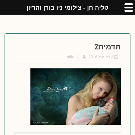
טליה חן - צילומי ניו בורן והריון
תדמית2
3 באפריל 2016
shkedi