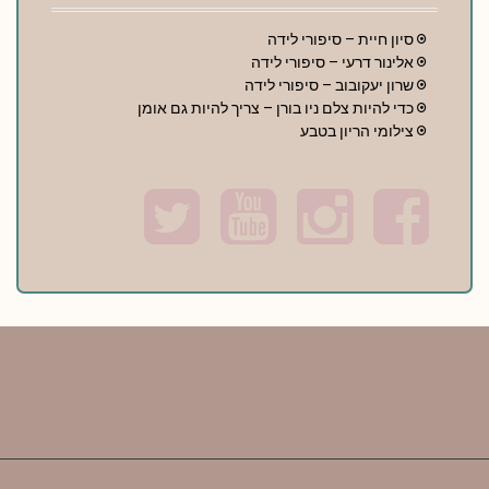
סיון חיית – סיפורי לידה
אלינור דרעי – סיפורי לידה
שרון יעקובוב – סיפורי לידה
כדי להיות צלם ניו בורן – צריך להיות גם אומן
צילומי הריון בטבע
T
Y
I
F
w
o
n
a
i
u
s
c
t
t
t
e
t
u
a
b
e
b
g
o
r
e
r
o
a
k
m