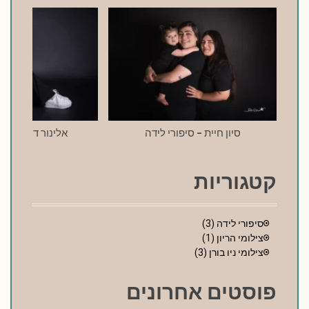
g
a
t
i
o
סיון חיית – סיפורי לידה
אלינור דרעי – סי
n
קטגוריות
סיפורי לידה
(3)
צילומי הריון
(1)
צילומי ניו בורן
(3)
פוסטים אחרונים