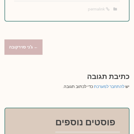
permalink
P
←
ג'ני סוירקובה
o
s
כתיבת תגובה
t
יש
להתחבר למערכת
כדי לכתוב תגובה.
n
a
v
פוסטים נוספים
i