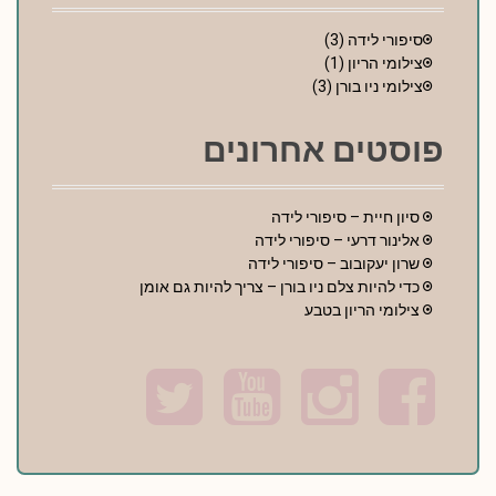
סיפורי לידה
(3)
צילומי הריון
(1)
צילומי ניו בורן
(3)
פוסטים אחרונים
סיון חיית – סיפורי לידה
אלינור דרעי – סיפורי לידה
שרון יעקובוב – סיפורי לידה
כדי להיות צלם ניו בורן – צריך להיות גם אומן
צילומי הריון בטבע
T
Y
I
F
w
o
n
a
i
u
s
c
t
t
t
e
t
u
a
b
e
b
g
o