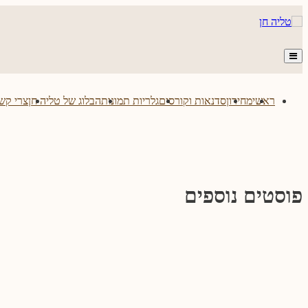
Skip
to
content
ראשי
מחירון
סדנאות וקורסים
גלריות תמונות
הבלוג של טליה חן
צרי קש
פוסטים נוספים
סיון חיית – סיפורי לידה
אלינור דרעי – סיפורי לידה
צילומי ניו בורן עם חיות מחמד
טיפים לצילומי ניו בו