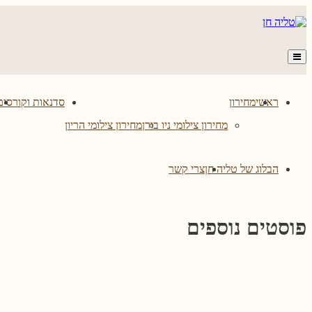
Skip
to
content
ראשי
מחירון
סדנאות וקורסים
מחירון צילומי ניו בורן
מחירון צילומי הריון
הבלוג של טליה חן
צרי קשר
פוסטים נוספים
סיון חיית – סיפורי לידה
אלינור דרעי – סיפורי לידה
טיפים לצילומי ניו בורן