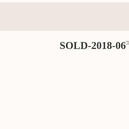
2018-06-SOLD
ר
שרון יעקובוב – סיפורי לידה
כדי להיות צלם ניו בורן – 
אומן