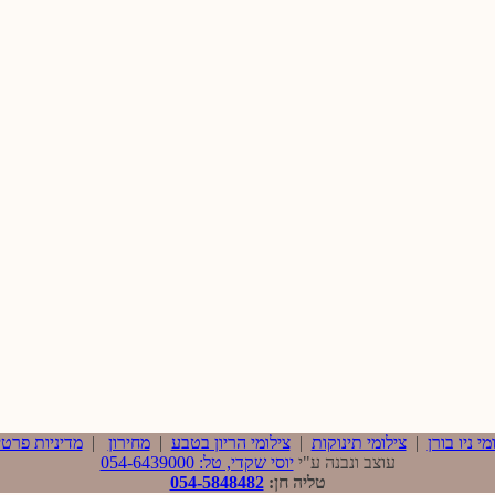
מי ניו בורן
|
צילומי תינוקות
|
צילומי הריון בטבע
|
מחירון
|
מדיניות פרטי
עוצב ונבנה ע"י
יוסי שקדי, טל: 054-6439000
טליה חן:
054-5848482