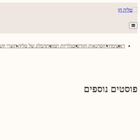
Skip
to
content
ראשי
מחירון
סדנאות וקורסים
גלריות תמונות
הבלוג של טליה חן
צרי קש
פוסטים נוספים
סיון חיית – סיפורי לידה
אלינור דרעי – סיפורי לידה
טיפים לצילומי ניו בורן