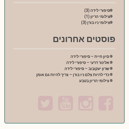
סיפורי לידה
(3)
צילומי הריון
(1)
צילומי ניו בורן
(3)
פוסטים אחרונים
סיון חיית – סיפורי לידה
אלינור דרעי – סיפורי לידה
שרון יעקובוב – סיפורי לידה
כדי להיות צלם ניו בורן – צריך להיות גם אומן
צילומי הריון בטבע
T
Y
I
F
w
o
n
a
i
u
s
c
t
t
t
e
t
u
a
b
e
b
g
o