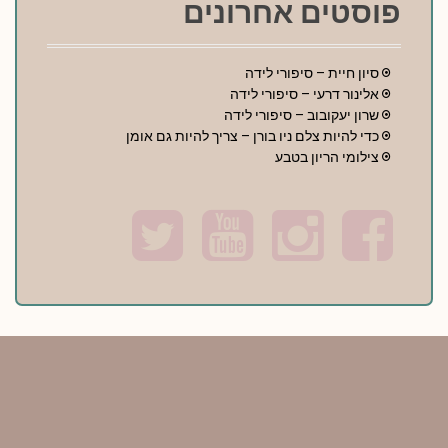
פוסטים אחרונים
סיון חיית – סיפורי לידה
אלינור דרעי – סיפורי לידה
שרון יעקובוב – סיפורי לידה
כדי להיות צלם ניו בורן – צריך להיות גם אומן
צילומי הריון בטבע
T
Y
I
F
w
o
n
a
i
u
s
c
t
t
t
e
t
u
a
b
e
b
g
o
r
e
r
o
a
k
m