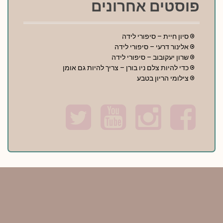
פוסטים אחרונים
סיון חיית – סיפורי לידה
אלינור דרעי – סיפורי לידה
שרון יעקובוב – סיפורי לידה
כדי להיות צלם ניו בורן – צריך להיות גם אומן
צילומי הריון בטבע
T
Y
I
F
w
o
n
a
i
u
s
c
t
t
t
e
t
u
a
b
e
b
g
o
r
e
r
o
a
k
m