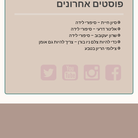
פוסטים אחרונים
סיון חיית – סיפורי לידה
אלינור דרעי – סיפורי לידה
שרון יעקובוב – סיפורי לידה
כדי להיות צלם ניו בורן – צריך להיות גם אומן
צילומי הריון בטבע
T
Y
I
F
w
o
n
a
i
u
s
c
t
t
t
e
t
u
a
b
e
b
g
o
r
e
r
o
a
k
m