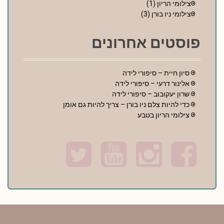
צילומי הריון
(1)
צילומי ניו בורן
(3)
פוסטים אחרונים
סיון חיית – סיפורי לידה
אלינור דרעי – סיפורי לידה
שרון יעקובוב – סיפורי לידה
כדי להיות צלם ניו בורן – צריך להיות גם אומן
צילומי הריון בטבע
T
Y
I
F
w
o
n
a
i
u
s
c
t
t
t
e
t
u
a
b
e
b
g
o
r
e
r
o
a
k