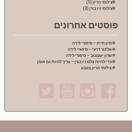
צילומי הריון
(1)
צילומי ניו בורן
(3)
פוסטים אחרונים
סיון חיית – סיפורי לידה
אלינור דרעי – סיפורי לידה
שרון יעקובוב – סיפורי לידה
כדי להיות צלם ניו בורן – צריך להיות גם אומן
צילומי הריון בטבע
T
Y
I
F
w
o
n
a
i
u
s
c
t
t
t
e
t
u
a
b
e
b
g
o
r
e
r
o
a
k