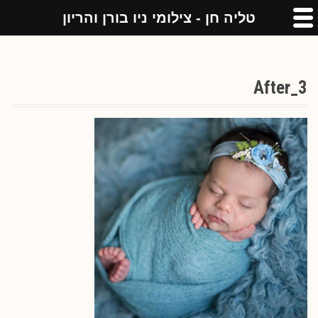
טליה חן - צילומי ניו בורן והריון
After_3