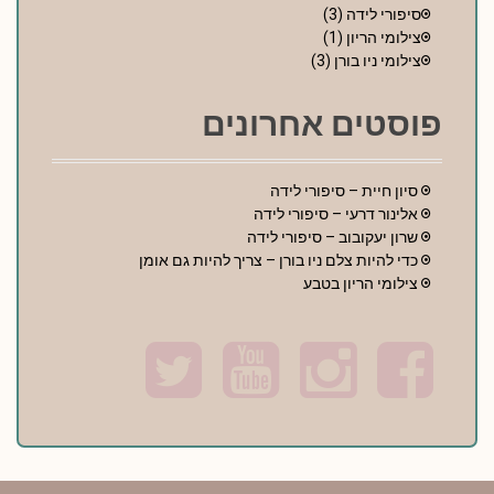
סיפורי לידה
(3)
צילומי הריון
(1)
צילומי ניו בורן
(3)
פוסטים אחרונים
סיון חיית – סיפורי לידה
אלינור דרעי – סיפורי לידה
שרון יעקובוב – סיפורי לידה
כדי להיות צלם ניו בורן – צריך להיות גם אומן
צילומי הריון בטבע
T
Y
I
F
w
o
n
a
i
u
s
c
t
t
t
e
t
u
a
b
e
b
g
o
r
e
r
o