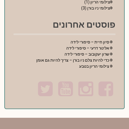
צילומי הריון
(1)
צילומי ניו בורן
(3)
פוסטים אחרונים
סיון חיית – סיפורי לידה
אלינור דרעי – סיפורי לידה
שרון יעקובוב – סיפורי לידה
כדי להיות צלם ניו בורן – צריך להיות גם אומן
צילומי הריון בטבע
T
Y
I
F
w
o
n
a
i
u
s
c
t
t
t
e
t
u
a
b
e
b
g
o
r
e
r
o
a
k