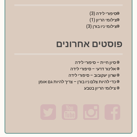
סיפורי לידה
(3)
צילומי הריון
(1)
צילומי ניו בורן
(3)
פוסטים אחרונים
סיון חיית – סיפורי לידה
אלינור דרעי – סיפורי לידה
שרון יעקובוב – סיפורי לידה
כדי להיות צלם ניו בורן – צריך להיות גם אומן
צילומי הריון בטבע
T
Y
I
F
w
o
n
a
i
u
s
c
t
t
t
e
t
u
a
b