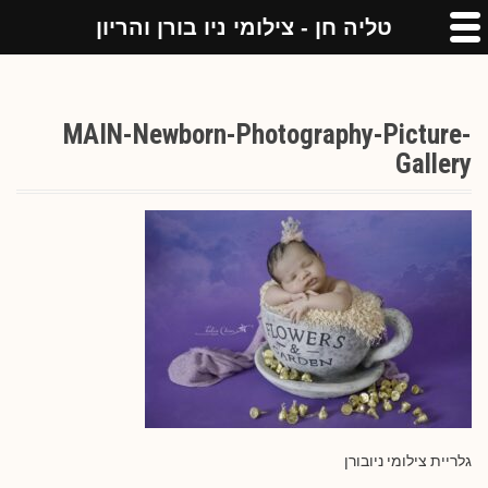
טליה חן - צילומי ניו בורן והריון
MAIN-Newborn-Photography-Picture-
Gallery
גלריית צילומי ניובורן